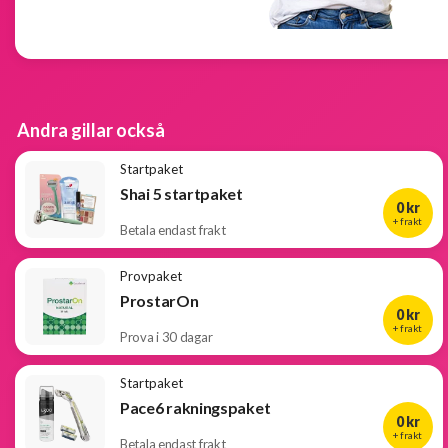
Populära
produkter
Nya
Andra gillar också
produkter
Startpaket
Shai 5 startpaket
0 kr
+ frakt
Betala endast frakt
Provpaket
ProstarOn
0 kr
+ frakt
Prova i 30 dagar
Startpaket
Pace6 rakningspaket
0 kr
+ frakt
Betala endast frakt