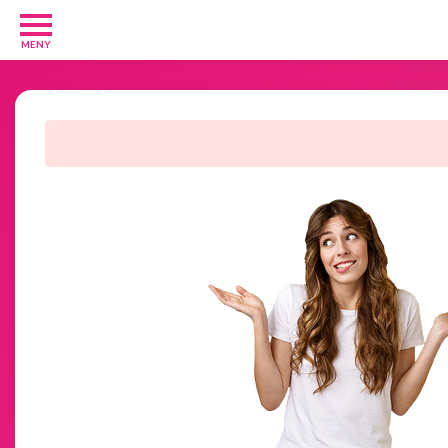
MENY
Barn
och
Baby
1
Diverse
1
Kosttillskott
8
Rakhyvlar
2
Underkläder
2
Tjäna
pengar
11
Tävlingar