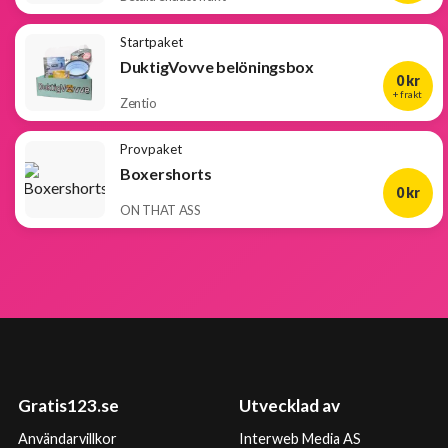
Startpaket
DuktigVovve belöningsbox
0 kr
+ frakt
Zentio
Provpaket
Boxershorts
0 kr
ON THAT ASS
Gratis123.se
Utvecklad av
Användarvillkor
Interweb Media AS