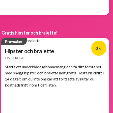
Gratis hipster och bralette!
Provpaket
0 kr
Hipster och bralette
ON THAT ASS
Starta ett underklädesabonnemang och få ditt första set
med snygg hipster och bralette helt gratis. Testa riskfritt i
14 dagar; om du inte önskar att fortsätta avslutar du
kostnadsfritt inom tidsfristen.