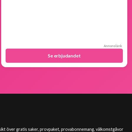
Annonslänk
Se erbjudandet
ikt över gratis saker, provpaket, provabonnemang, välkomstgåvor