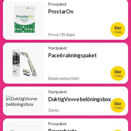
Provpaket
ProstarOn
0 kr
+ frakt
Prova i 30 dagar
Startpaket
Pace6 rakningspaket
0 kr
+ frakt
Betala endast frakt
Startpaket
DuktigVovve belöningsbox
0 kr
+ frakt
Zentio
Provpaket