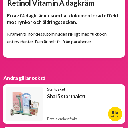
Retinol Vitamin A dagkräm
Populära
En av få dagkrämer som har dokumenterad effekt
produkter
mot rynkor och åldringstecken.
Krämen tillför dessutom huden rikligt med fukt och
Nya
produkter
antioxidanter. Den är helt fri från parabener.
Andra gillar också
Startpaket
Shai 5 startpaket
0 kr
+ frakt
Betala endast frakt