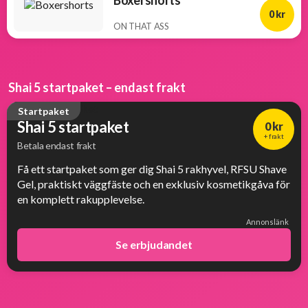
Boxershorts
0 kr
ON THAT ASS
Shai 5 startpaket – endast frakt
Startpaket
Shai 5 startpaket
0 kr
+ frakt
Betala endast frakt
Få ett startpaket som ger dig Shai 5 rakhyvel, RFSU Shave
Gel, praktiskt väggfäste och en exklusiv kosmetikgåva för
en komplett rakupplevelse.
Annonslänk
Se erbjudandet