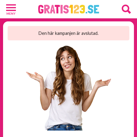
MENY
Barn
och
Den här kampanjen är avslutad.
Baby
1
Diverse
1
Kosttillskott
8
Rakhyvlar
2
Underkläder
2
Tjäna
pengar
11
Tävlingar