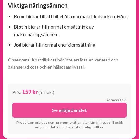
Viktiga näringsämnen
Krom
bidrar till att bibehålla normala blodsockernivåer.
Biotin
bidrar till normal omsättning av
makronäringsämnen.
Jod
bidrar till normal energiomsättning.
Observera
: Kosttillskott bör inte ersätta en varierad och
balanserad kost och en hälsosam livsstil.
159 kr
Pris:
(fri frakt)
Annonslänk
Se erbjudandet
Produkten erbjuds som prenumeration utan bindningstid. Besök
erbjudandet för att läsa fullständiga villkor.