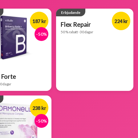
Erbjudande
187 kr
224 kr
Flex Repair
50 % rabatt · 30 dagar
-50%
-50%
y Forte
30 dagar
238 kr
-50%