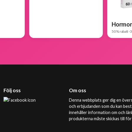
Hormon
50 % rabatt · 
Följ oss
Om oss
Denna webbplats ger dig en övers
och erbjudanden som du kan bestä
innehåller information om och län
produkterna måste skickas till f