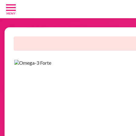
MENY
Barn
och
Baby
1
Diverse
1
Kosttillskott
8
Rakhyvlar
2
Underkläder
2
Tjäna
pengar
11
Tävlingar