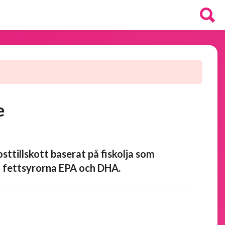
e
sttillskott baserat på fiskolja som
la fettsyrorna EPA och DHA.