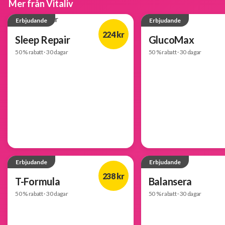
Mer från Vitaliv
Erbjudande
Erbjudande
224 kr
Sleep Repair
GlucoMax
50 % rabatt · 30 dagar
50 % rabatt · 30 dagar
-50%
Erbjudande
Erbjudande
238 kr
T-Formula
Balansera
50 % rabatt · 30 dagar
50 % rabatt · 30 dagar
-50%