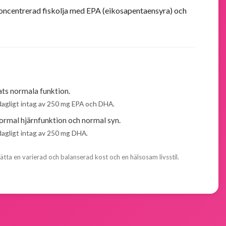
oncentrerad fiskolja med EPA (eikosapentaensyra) och
tats normala funktion.
dagligt intag av 250 mg EPA och DHA.
 normal hjärnfunktion och normal syn.
dagligt intag av 250 mg DHA.
rsätta en varierad och balanserad kost och en hälsosam livsstil.