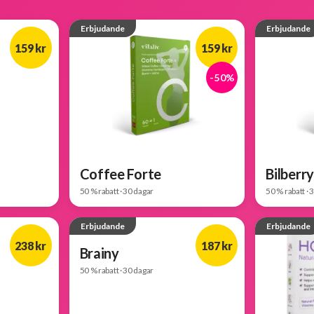
Erbjudande
Erbjudande
159 kr
159 kr
-50%
-50%
Coffee Forte
Bilberr
50 % rabatt · 30 dagar
50 % rabatt · 
Erbjudande
Erbjudande
238 kr
187 kr
Brainy
50 % rabatt · 30 dagar
-50%
-50%