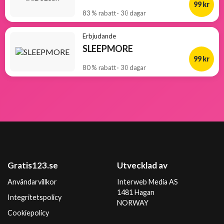
99 kr
83 % rabatt · 30 dagar
Erbjudande
SLEEPMORE
99 kr
80 % rabatt · 30 dagar
Gratis123.se
Utvecklad av
Användarvillkor
Interweb Media AS
1481 Hagan
Integritetspolicy
NORWAY
Cookiepolicy