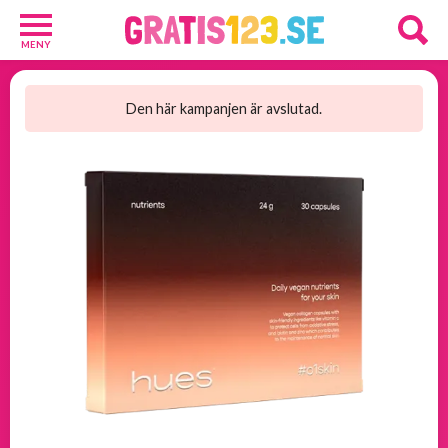
MENY
Barn
och
Den här kampanjen är avslutad.
Baby
1
Diverse
1
Kosttillskott
8
Rakhyvlar
2
Underkläder
2
Tjäna
pengar
11
Tävlingar