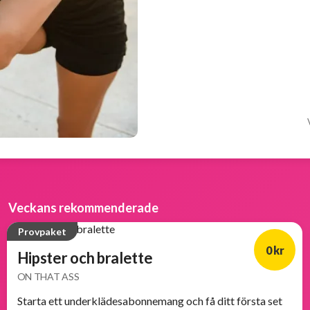
Veckans rekommenderade
Provpaket
0 kr
Hipster och bralette
ON THAT ASS
Starta ett underklädesabonnemang och få ditt första set