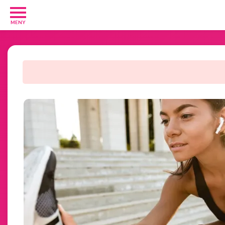
MENY
Barn
och
Baby
1
Diverse
1
Kosttillskott
8
Rakhyvlar
2
Underkläder
2
Tjäna
pengar
11
Tävlingar