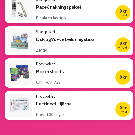
Pace6 rakningspaket
0 kr
+ frakt
Betala endast frakt
Startpaket
DuktigVovve belöningsbox
0 kr
+ frakt
Zentio
Provpaket
Boxershorts
0 kr
ON THAT ASS
Provpaket
Lectinect Hjärna
0 kr
+ frakt
Prova i 30 dagar