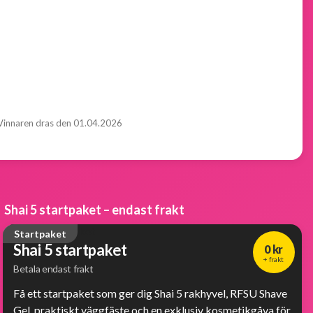
Vinnaren dras den 01.04.2026
Shai 5 startpaket – endast frakt
Startpaket
Shai 5 startpaket
0 kr
+ frakt
Betala endast frakt
Få ett startpaket som ger dig Shai 5 rakhyvel, RFSU Shave
Gel, praktiskt väggfäste och en exklusiv kosmetikgåva för