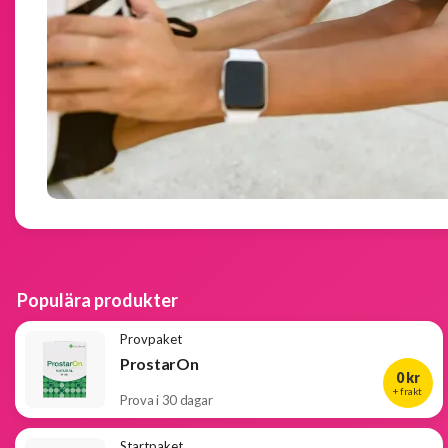
Populära
produkter
Nya
produkter
Populära produkter
Provpaket
ProstarOn
0 kr
+ frakt
Prova i 30 dagar
Startpaket