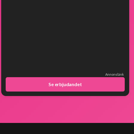
Annonslänk
Se erbjudandet