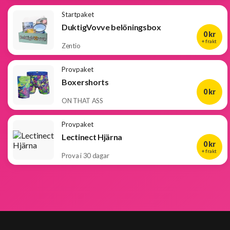
Startpaket
DuktigVovve belöningsbox
0 kr
+ frakt
Zentio
Provpaket
Boxershorts
0 kr
ON THAT ASS
Provpaket
Lectinect Hjärna
0 kr
+ frakt
Prova i 30 dagar