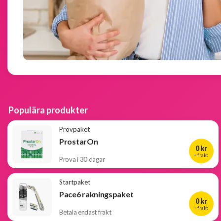
Populära
produkter
Nya
produkter
Populära produkter
Provpaket
ProstarOn
0 kr
+ frakt
Prova i 30 dagar
Startpaket
Pace6 rakningspaket
0 kr
+ frakt
Betala endast frakt