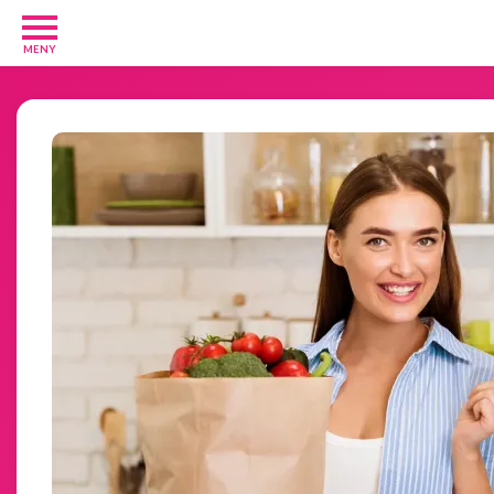
MENY
Barn
och
Baby
1
Diverse
1
Kosttillskott
8
Rakhyvlar
2
Underkläder
2
Tjäna
pengar
11
Tävlingar