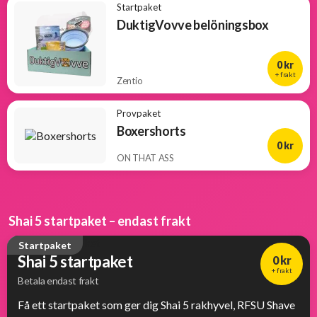
Startpaket
DuktigVovve belöningsbox
0 kr
+ frakt
Zentio
Provpaket
Boxershorts
0 kr
ON THAT ASS
Shai 5 startpaket – endast frakt
Startpaket
Shai 5 startpaket
0 kr
+ frakt
Betala endast frakt
Få ett startpaket som ger dig Shai 5 rakhyvel, RFSU Shave