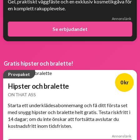
Gel, praktiskt väggfäste och en exklusiv kosmetikgåva för
en komplett rakupplevelse.
Annonslänk
Se erbjudandet
Gratis hipster och bralette!
Provpaket
0 kr
Hipster och bralette
ON THAT ASS
Starta ett underklädesabonnemang och få ditt första set
med snygg hipster och bralette helt gratis. Testa riskfritt i
14 dagar; om du inte önskar att fortsätta avslutar du
kostnadsfritt inom tidsfristen.
Annonslänk