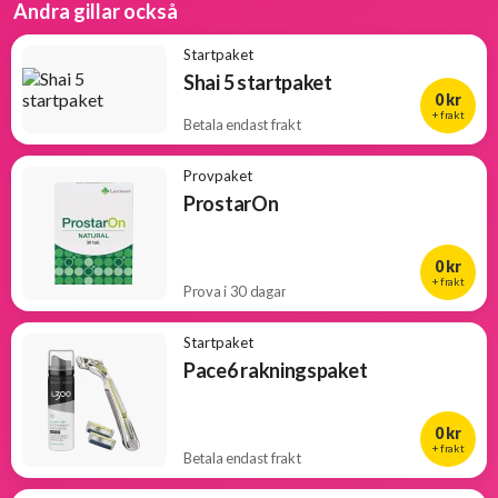
Andra gillar också
Startpaket
Shai 5 startpaket
0 kr
+ frakt
Betala endast frakt
Provpaket
ProstarOn
0 kr
+ frakt
Prova i 30 dagar
Startpaket
Pace6 rakningspaket
0 kr
+ frakt
Betala endast frakt