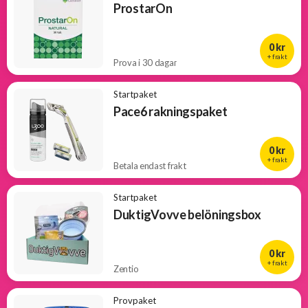
ProstarOn
0 kr
+ frakt
Prova i 30 dagar
Startpaket
Pace6 rakningspaket
0 kr
+ frakt
Betala endast frakt
Startpaket
DuktigVovve belöningsbox
0 kr
+ frakt
Zentio
Provpaket