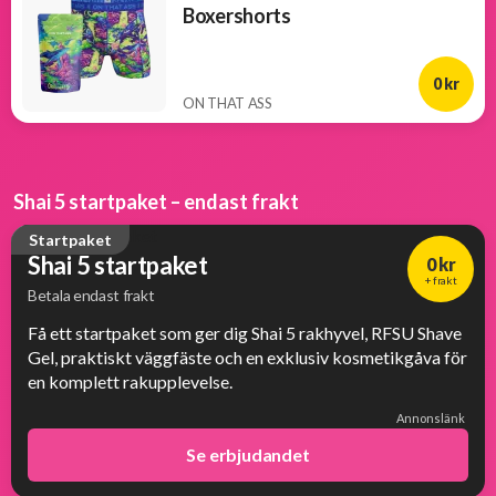
Boxershorts
0 kr
ON THAT ASS
Shai 5 startpaket – endast frakt
Startpaket
Shai 5 startpaket
0 kr
+ frakt
Betala endast frakt
Få ett startpaket som ger dig Shai 5 rakhyvel, RFSU Shave
Gel, praktiskt väggfäste och en exklusiv kosmetikgåva för
en komplett rakupplevelse.
Annonslänk
Se erbjudandet