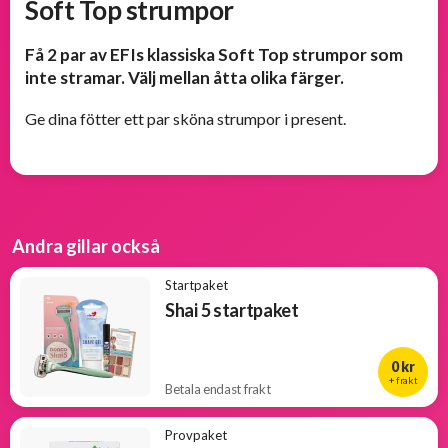
Soft Top strumpor
Populära
Få 2 par av EFIs klassiska Soft Top strumpor som
produkter
inte stramar. Välj mellan åtta olika färger.
Ge dina fötter ett par sköna strumpor i present.
Nya
produkter
Andra gillar också
Startpaket
Shai 5 startpaket
0 kr
+ frakt
Betala endast frakt
Provpaket