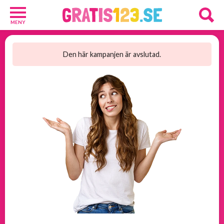
MENY
Barn
och
Den här kampanjen är avslutad.
Baby
1
Diverse
1
Kosttillskott
8
Rakhyvlar
2
Underkläder
2
Tjäna
pengar
11
Tävlingar